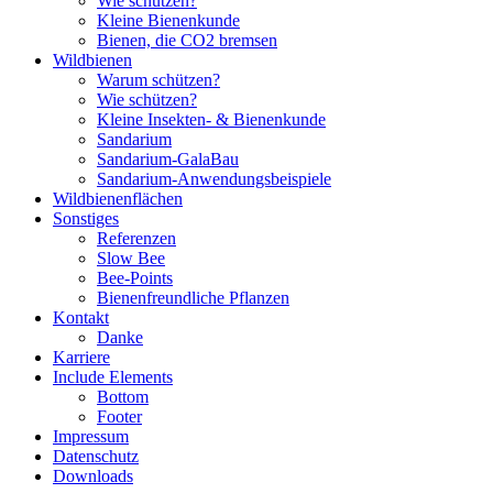
Wie schützen?
Kleine Bienenkunde
Bienen, die CO2 bremsen
Wildbienen
Warum schützen?
Wie schützen?
Kleine Insekten- & Bienenkunde
Sandarium
Sandarium-GalaBau
Sandarium-Anwendungsbeispiele
Wildbienenflächen
Sonstiges
Referenzen
Slow Bee
Bee-Points
Bienenfreundliche Pflanzen
Kontakt
Danke
Karriere
Include Elements
Bottom
Footer
Impressum
Datenschutz
Downloads