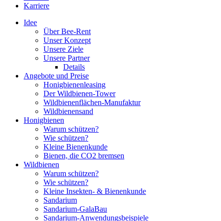
Karriere
Idee
Über Bee-Rent
Unser Konzept
Unsere Ziele
Unsere Partner
Details
Angebote und Preise
Honigbienenleasing
Der Wildbienen-Tower
Wildbienenflächen-Manufaktur
Wildbienensand
Honigbienen
Warum schützen?
Wie schützen?
Kleine Bienenkunde
Bienen, die CO2 bremsen
Wildbienen
Warum schützen?
Wie schützen?
Kleine Insekten- & Bienenkunde
Sandarium
Sandarium-GalaBau
Sandarium-Anwendungsbeispiele