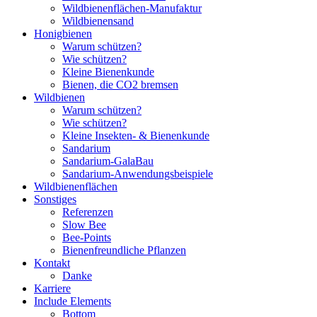
Wildbienenflächen-Manufaktur
Wildbienensand
Honigbienen
Warum schützen?
Wie schützen?
Kleine Bienenkunde
Bienen, die CO2 bremsen
Wildbienen
Warum schützen?
Wie schützen?
Kleine Insekten- & Bienenkunde
Sandarium
Sandarium-GalaBau
Sandarium-Anwendungsbeispiele
Wildbienenflächen
Sonstiges
Referenzen
Slow Bee
Bee-Points
Bienenfreundliche Pflanzen
Kontakt
Danke
Karriere
Include Elements
Bottom