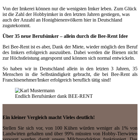
Von der Imkerei können nur die wenigsten Imker leben. Zum Glück
ist die Zahl der Hobbyimker in den letzten Jahren gestiegen, was
auch der Anzahl an Honigbienenvölkern hier in Deutschland
zugutekommt.
Über 35 neue Berufsimker – allein durch die Bee-Rent Idee
Bei Bee-Rent ist es aber, Dank der Miete, wieder möglich den Beruf
des Imkers erfolgreich auszuüben. Dabei werden die Bienen nicht
zur Höchstleistung angespornt und können sich normal entwickeln.
So haben wir in Deutschland allein in den letzten 3 Jahren, 35
Menschen in die Selbständigkeit gebracht, die bei Bee-Rent als
Franchisenehmer/Imker erfolgreich beruflich tätig sind!
Endlich Berufsimker dank BEE-RENT
Ein kleiner Vergleich macht Vieles deutlich!
Stellen Sie sich vor, von 100 Kühen würden weniger als 1% von
Landwirten gehalten und über 99% müssten von Hobby-Tierwirten
versorgt werden damit unsere Milchproduktion funktioniert. Das