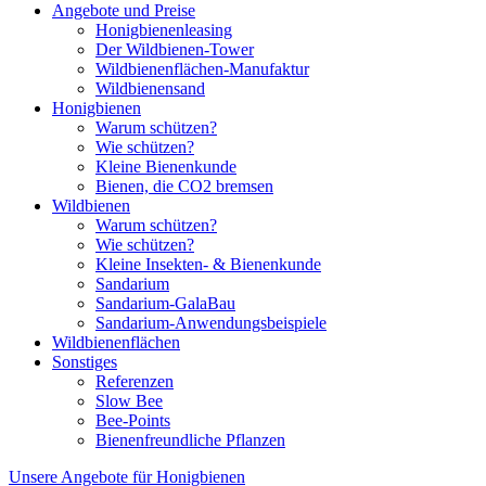
Angebote und Preise
Honigbienenleasing
Der Wildbienen-Tower
Wildbienenflächen-Manufaktur
Wildbienensand
Honigbienen
Warum schützen?
Wie schützen?
Kleine Bienenkunde
Bienen, die CO2 bremsen
Wildbienen
Warum schützen?
Wie schützen?
Kleine Insekten- & Bienenkunde
Sandarium
Sandarium-GalaBau
Sandarium-Anwendungsbeispiele
Wildbienenflächen
Sonstiges
Referenzen
Slow Bee
Bee-Points
Bienenfreundliche Pflanzen
Unsere Angebote für Honigbienen