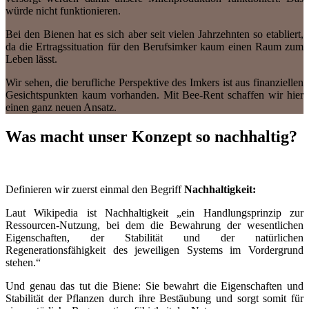
würde nicht funktionieren.
Bei den Bienen hat es sich aber seit vielen Jahrzehnten so etabliert,
da die Ertragssituation für den Berufsimker kaum einen Raum zum
Leben lässt.
Wir sehen, die berufliche Perspektive des Imkers ist aus finanziellen
Gesichtspunkten kaum vorhanden. Mit Bee-Rent schaffen wir hier
einen ganz neuen Ansatz.
Was macht unser Konzept so nachhaltig?
Definieren wir zuerst einmal den Begriff
Nachhaltigkeit:
Laut Wikipedia ist Nachhaltigkeit „ein Handlungsprinzip zur
Ressourcen-Nutzung, bei dem die Bewahrung der wesentlichen
Eigenschaften, der Stabilität und der natürlichen
Regenerationsfähigkeit des jeweiligen Systems im Vordergrund
stehen.“
Und genau das tut die Biene: Sie bewahrt die Eigenschaften und
Stabilität der Pflanzen durch ihre Bestäubung und sorgt somit für