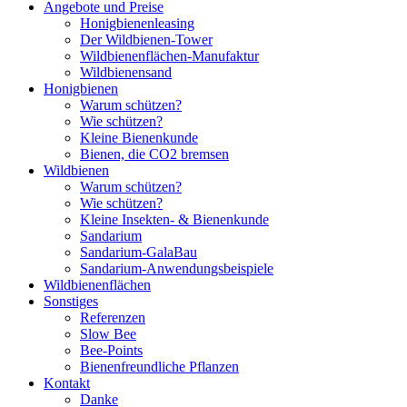
Angebote und Preise
Honigbienenleasing
Der Wildbienen-Tower
Wildbienenflächen-Manufaktur
Wildbienensand
Honigbienen
Warum schützen?
Wie schützen?
Kleine Bienenkunde
Bienen, die CO2 bremsen
Wildbienen
Warum schützen?
Wie schützen?
Kleine Insekten- & Bienenkunde
Sandarium
Sandarium-GalaBau
Sandarium-Anwendungsbeispiele
Wildbienenflächen
Sonstiges
Referenzen
Slow Bee
Bee-Points
Bienenfreundliche Pflanzen
Kontakt
Danke